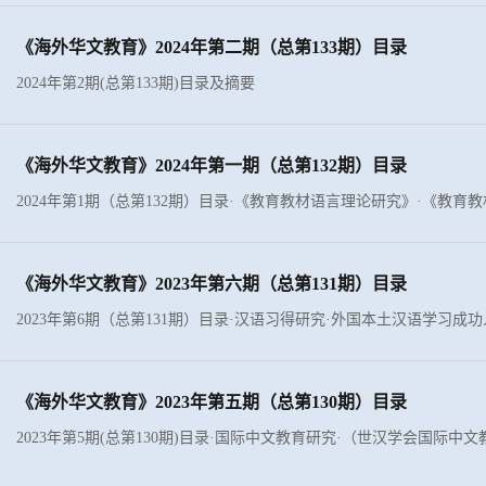
《海外华文教育》2024年第二期（总第133期）目录
2024年第2期(总第133期)目录及摘要
《海外华文教育》2024年第一期（总第132期）目录
《海外华文教育》2023年第六期（总第131期）目录
《海外华文教育》2023年第五期（总第130期）目录