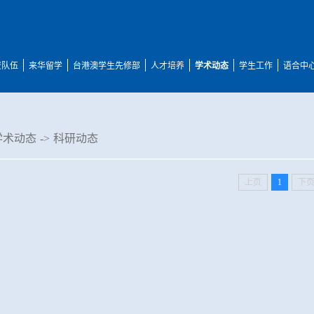
资队伍
来华留学
台港澳学生先修部
人才培养
学术动态
学生工作
语合中
学术动态
->
科研动态
上页
1
下