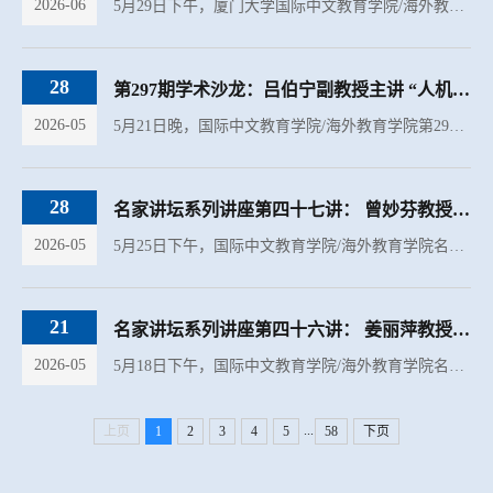
2026-06
5月29日下午，厦门大学国际中文教育学院/海外教育学院第298期学术沙龙在翔安校区坤銮楼C104举行。本期学术沙龙邀请到学院李诺恩老师为同学们带来题为《国际中文教师的教材观：从论文解读到研究写作启发》的专题讲...
28
第297期学术沙龙：吕伯宁副教授主讲 “人机对话系统赋能国际中文词汇学习”
2026-05
5月21日晚，国际中文教育学院/海外教育学院第297期学术沙龙在坤銮楼C104举行。本期沙龙邀请学院吕伯宁副教授担任主讲，主题为《人机对话系统赋能国际中文词汇学习：行为模式与学习效果》。本次讲座基于世界汉语教...
28
名家讲坛系列讲座第四十七讲： 曾妙芬教授主讲“AI赋能的自主与卓越：3O4A框架的转...
2026-05
5月25日下午，国际中文教育学院/海外教育学院名家讲坛系列讲座第四十七讲在翔安校区坤銮楼C104成功举办。本次讲座特邀美国弗吉尼亚大学教授曾妙芬担任主讲，主题为“AI赋能的自主与卓越：3O4A框架的转型驱动力”...
21
名家讲坛系列讲座第四十六讲： 姜丽萍教授主讲“从ESP到CSP：专门用途中文教育的历...
2026-05
5月18日下午，国际中文教育学院/海外教育学院名家讲坛系列讲座第四十六讲在翔安校区坤銮楼C104成功举办。本次讲座特邀北京语言大学国际中文学院教授、博士生导师姜丽萍担任主讲，主题为“从ESP到CSP：专门用途中...
...
上页
1
2
3
4
5
58
下页