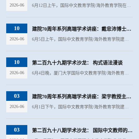
2026-06
6月12日上午，国际中文教育学院/海外教育学院在翔安校区坤銮楼C104开展了建院70周年系列高端学术讲座。本次讲座特邀美国特拉华大学中文部创建主任陈建国教授担任主讲，主题为《汉学作为文明互鉴——通过中国文学...
10
建院70周年系列高端学术讲座：戴忠沛博士主讲“言文不一致语言的教学路径”
2026-06
6月5日上午，国际中文教育学院/海外教育学院建院70周年系列高端学术讲座在翔安校区坤銮楼C104举行。本次讲座邀请香港大学教育学院长聘副教授、中文教育研究中心主任戴忠沛博士担任主讲，主题为《言文不一致语言的...
10
第二百九十九期学术沙龙： 构式语法漫谈
2026-06
6月4日晚，厦门大学国际中文教育学院/海外教育学院第299期学术沙龙在翔安校区坤銮楼C104举行。本期学术沙龙邀请到学院黄晶老师为同学们带来题为《构式语法漫谈》的专题讲座，学院近30名在校研究生参加。
03
建院70周年系列高端学术讲座：梁宇教授主讲“人工智能+国际中文教育的目标定位与行...
2026-06
6月1日下午，国际中文教育学院/海外教育学院建院70周年系列高端学术讲座暨名家讲坛系列讲座第四十八讲在翔安校区坤銮楼C104举行。本期讲座邀请北京语言大学教授、博士生导师梁宇担任主讲，主题为《“人工智能+国...
03
第二百九十八期学术沙龙： 国际中文教师的教材观：从论文解读到研究写作启发