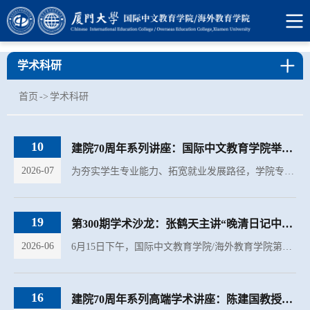
学术科研
首页
->
学术科研
10
建院70周年系列讲座：国际中文教育学院举办专题讲座，搭建多元育人平台，持续助力...
2026-07
为夯实学生专业能力、拓宽就业发展路径，学院专门为本科生开展两场专题分享讲座，分别聚焦留学生全流程求职实战指导与中学创新教学实践，学院本科生线上线下同步参与，内容兼具实操性与专业指导性。
19
第300期学术沙龙：张鹤天主讲“晚清日记中科举生活的多重图景”
2026-06
6月15日下午，国际中文教育学院/海外教育学院第300期学术沙龙在坤銮楼C104举行。本期沙龙邀请学院助理教授张鹤天博士担任主讲，主题为《场屋春秋：晚清日记中科举生活的多重图景》。
16
建院70周年系列高端学术讲座：陈建国教授主讲“汉学作为文明互鉴——通过中国文学...