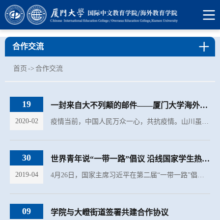
合作交流
首页
->
合作交流
19
一封来自大不列颠的邮件——厦门大学海外合作院校英国创意艺术大学校长就中国疫情...
2020-02
疫情当前，中国人民万众一心，共抗疫情。山川虽异域，风月却同天，远在英国的厦门大学海外合作院校——英国创意艺术大学，亦跨越山川河海，跨越英伦三岛，为我们带来了最深切的关怀与最诚挚的祝福。2020年2月17日...
30
世界青年说“一带一路”倡议 沿线国家学生热议习近平主席在“一带一路”倡议国际合...
2019-04
4月26日，国家主席习近平在第二届“一带一路”倡议国际合作高峰论坛开幕式上发表题为《齐心开创共建“一带一路”美好未来》的主旨演讲，总结了“一带一路”倡议提出五年来取得的丰硕成果，向国际社会发出了进一步...
09
学院与大嶝街道签署共建合作协议