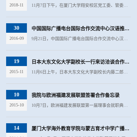
2018-11
11月7日下午，在厦门大学翔安校区党工委、管委会的统筹协调下，厦门大学海外教育学院/国际学院与厦门市翔安区大嶝街道在大嶝街道文化活动中心正式签署共建合作框架协议。厦门大学校长助理、翔安校区党工委书记、...
30
中国国际广播电台国际合作交流中心汉语推广处一行访问我院
2016-09
9月21日，中国国际广播电台国际合作交流中心汉语推广处副处长陈强一行来访我院。厦门大学海外教育学院/国际学院院长郑通涛教授会见了来宾。副院长傅万里、院招生科相关人员等参加座谈。双方就即将合作孔子学院秋...
19
日本大东文化大学副校长一行来访洽谈合作事宜
2015-11
11月6日上午，日本大东文化大学副校长内藤二郎、国际交流事务处处长岛垣修及国际事务负责人郑新培一行来访海外教育学院/国际学院洽谈合作事宜。此次来访，双方具体研究了合作模式，形成了双边基本的合作框架，为...
10
我院与欧洲福建发展联盟签署合作备忘录
2015-10
10月7日，欧洲福建发展联盟第一届理事会就职典礼暨2015年欧洲福建发展联盟年会在厦门隆重举行。海外教育学院副院长傅万里应邀出席，并在大会上代表学院与该联盟主席何家金先生共同签署合作备忘录。该协议签署后，...
14
厦门大学海外教育学院与蒙古育才中学广播孔子课堂签订合作协议