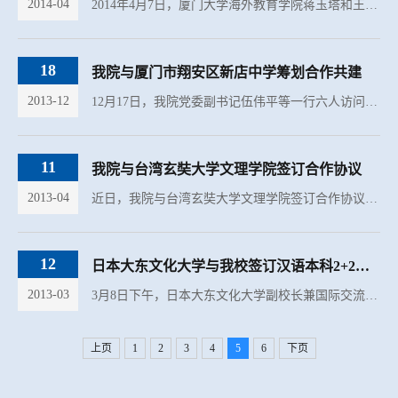
2014-04
2014年4月7日，厦门大学海外教育学院蒋玉塔和王赵远老师访问CRI蒙古育才广播孔子课堂，拜访了育才中学巴雅尔校长，并达成了多项合作共识。 巴雅尔校长介绍了育才广播孔子课堂的发展情况，随后邀请两位老师参观十...
18
我院与厦门市翔安区新店中学筹划合作共建
2013-12
12月17日，我院党委副书记伍伟平等一行六人访问厦门市翔安区新店中学，商讨筹划合作共建事宜。 新店中学许校长热情接待了我院老师。他介绍了新店中学的基本情况，突出了该校在体育、艺术特长生方面的优势。他表示...
11
我院与台湾玄奘大学文理学院签订合作协议
2013-04
近日，我院与台湾玄奘大学文理学院签订合作协议，双方鉴于海内外学术交流之必要，同意缔建合作友好关系，加强学术、文化及相关人员之交流。 为充分发挥海峡两岸高校在科学研究、人才培养、文化传播方面的群体优势...
12
日本大东文化大学与我校签订汉语本科2+2合作协议和教师交流协议
2013-03
3月8日下午，日本大东文化大学副校长兼国际交流中心所长山崎俊次教授与中国语言文化研究科主任郑新培教授访问厦门大学。詹心丽副校长、国际处王艺副处长、海外教育学院陈志伟书记、吕子玄副院长及学校相关老师接...
上页
1
2
3
4
5
6
下页