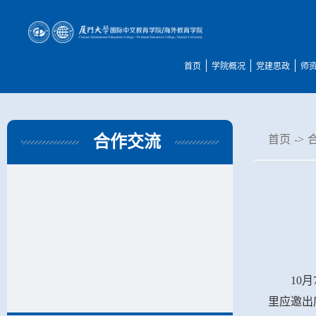
首页
学院概况
党建思政
师
合作交流
首页
->
10
里应邀出