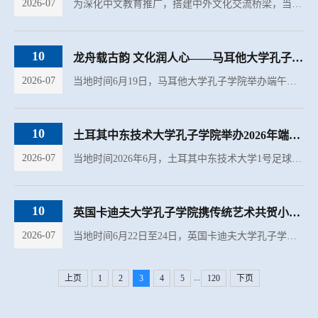
2026-07
为深化中文教育推广，搭建中外文化交流桥梁，当地时间6月15日至16日，英国卡迪夫大学孔子学院下属课堂圣凯尼德社区学校（St Cenydd Community School）成功举办了为期两天的“中文日”系列文化体验活动。活动以沉...
10
龙舟载古韵 文化润人心——马耳他大学孔子学院举办端午主题活动
2026-07
当地时间6月19日，马耳他大学孔子学院举办端午节文化体验活动，吸引了近50名师生和中文爱好者参加。活动通过节日知识讲解与手工体验相结合的形式，让参与者走进中国传统节日文化，感受端午节的深厚底蕴与独特魅力...
10
土耳其中东技术大学孔子学院举办2026年端午节趣味运动会
2026-07
当地时间2026年6月，土耳其中东技术大学1号足球场（HALI SAHA 1）上欢声笑语，热闹非凡。为庆祝中国传统节日端午节，中东技术大学孔子学院举办了一场集文化体验与体育竞技于一体的端午节趣味运动会。本次活动共有...
10
英国卡迪夫大学孔子学院携传统艺术共贺小学毕业季
2026-07
当地时间6月22日至24日，英国卡迪夫大学孔子学院受邀在卡迪夫大学学生活动中心参与2026年当地小学毕业生进校园系列活动。三天时间里，卡迪夫大学孔子学院以黏土手工、脸谱涂色、乒乓球体验、拓印等特色活动，为数...
...
上页
1
2
3
4
5
120
下页