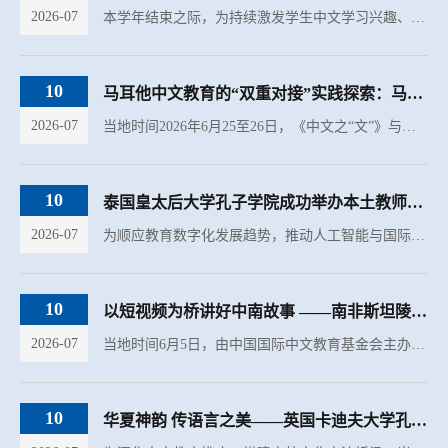
2026-07
本学年结束之际，为持续激发学生中文学习兴趣、深化海外青少年对中华优秀传统文化的认知，法国蔚蓝海岸孔子学院走进摩纳哥、法国两所中学，推出系列沉浸式传统文化体验活动，以书法研习、传统民俗互动为抓手，将...
10
马耳他中文教育的“双重对接”实践探索：马耳他大学孔院教师参加《欧洲汉语能力标...
2026-07
当地时间2026年6月25至26日，《中文之“文”》与《欧洲汉语能力标准》国际研讨会暨第19届欧洲孔子学院汉语教师与本土教师培训在法国阿拉斯市阿尔多瓦大学隆重举行，马耳他大学孔子学院公派教师邵雪松受邀参会，并...
10
泰国皇太后大学孔子学院成功举办本土教师“教学媒体创新设计”专题培训
2026-07
为顺应教育数字化发展趋势，推动人工智能与国际中文教学深度融合，切实提升本土中文教师的数字化教学设计能力，当地时间6月20日，由泰国皇太后大学孔子学院主办、汉学院、诗琳通中国语言文化中心协办的“AI赋能·...
10
以短视频为桥讲好中南故事 ——南非斯坦陵布什大学孔院教师左刘岗受邀为全球孔院分...
2026-07
当地时间6月5日，由中国国际中文教育基金会主办的第二季《孔院短视频创拍工作坊》系列线上讲座正式启幕。系列活动分多场陆续开展，南非斯坦陵布什大学孔子学院公派教师左刘岗凭借丰硕的海外短视频创作与社媒运营...
10
华夏神韵 传语言之美——英国卡迪夫大学孔子学院下属课堂“中文日”文化体验活动圆...