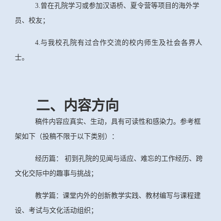
3.曾在孔院学习或参加汉语桥、夏令营等项目的海外学
员、校友；
4.
与我校孔院有过合作交流的校内师生及社会各
界人
士。
二、内容方向
稿件内容应真实、生动，具有可读性和感染力。参考框
架如下（投稿不限于以下类别）：
经历篇： 初到孔院的见闻与适应、难忘的工作经历、跨
文化交际中的趣事与挑战；
教学篇：课堂内外的创新教学实践、教材编写与课程建
设、考试与文化活动组织；