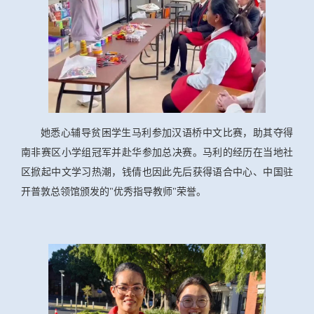
她悉心辅导贫困学生马利参加汉语桥中文比赛，助其夺得
南非赛区小学组冠军并赴华参加总决赛。马利的经历在当地社
区掀起中文学习热潮，钱倩也因此先后获得语合中心、中国驻
开普敦总领馆颁发的"优秀指导教师"荣誉。