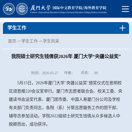
学生工作
首页
->
学生工作
->
学生风采
我院硕士研究生钱倩获2026年 厦门大学“央疆公益奖”
点击：
时间：2026-05-27
作者：
99
5月15日，2026年厦门大学"央疆公益奖"颁奖仪式在思明校
区颂恩楼220会议室举行。厦门市志愿者联合会、校关工委、央
疆读书会设奖代表、厦门团市委、中国人寿厦门分公司及学校
有关部门负责同志，各院（系）分管志愿服务工作的团干部、
辅导员参加活动。学院2022级硕士研究生钱倩从众多候选人中
脱颖而出，成功获评。