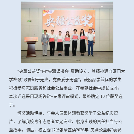
“央疆公益奖”由“央疆读书会”资助设立，其精神源自厦门大
学校歌“致吾知于无央，充吾爱于无疆”，鼓励品学兼优的学生
积极参与志愿服务和社会公益事业，在奉献社会中成长成才。
本次评选采用现场答辩+专家评审模式，最终确定 10 位获奖选
手。
颁奖活动伊始，与会人员集体观看获奖学子公益纪实短
片，了解我校青年志愿者立足专业、躬身实践的责任担当与公
益故事。随后，校团委书记张晴宣读2026年“央疆公益奖”表彰