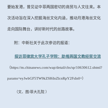
要始发港，曾见证中菲两国密切的商贸与人文往来。本
次活动旨在深入挖掘海丝文化内涵，推动月港海丝文化
走向国际舞台，讲好新时代的丝路故事。
附：中新社关于此次参访的报道：
探访菲律宾大学孔子学院：助推两国文教经贸交流
（
https://m.chinanews.com/wap/detail/chs/sp/10630612.shtml?
params=eyJwbGF5TW9kZSI6InZlcnRpY2FsIn0=）
（
文、图
/菲大孔院 ）