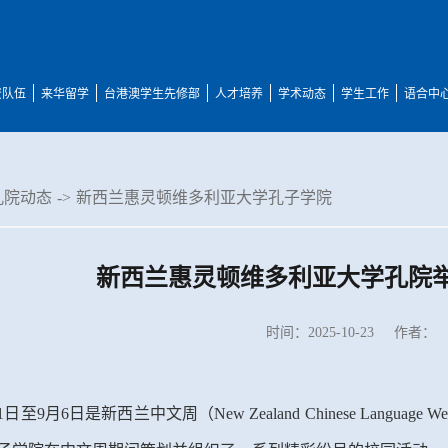
资队伍
来华留学
台港澳学生先修部
人才培养
学术动态
学生工作
语合中
孔院动态
->
新西兰惠灵顿维多利亚大学孔子学院
新西兰惠灵顿维多利亚大学孔院举
时间：2025-10-23
作者：
1
日至
9
月
6
日是新西兰中文周（
New Zealand Chinese Language We