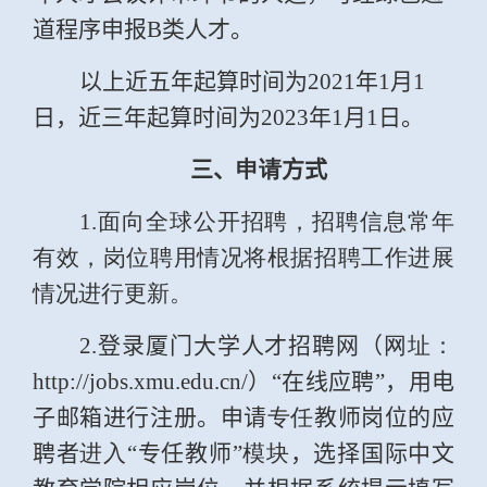
道程序申报
B
类人才。
以上近五年起算时间为
2021
年
1
月
1
日，近三年起算时间为
2023
年
1
月
1
日。
三、
申请
方式
1.
面向全球公开招聘，招聘信息常年
有效，岗位聘用情况将根据招聘工作进展
情况进行更新。
2.
登录厦门大学人才招聘网（
网址：
http://jobs.xmu.edu.cn/
）“在线应聘”，用电
子邮箱进行注册。申请
专任
教师岗位的应
聘者
进入
“专任教师”
模块
，选择国际中文