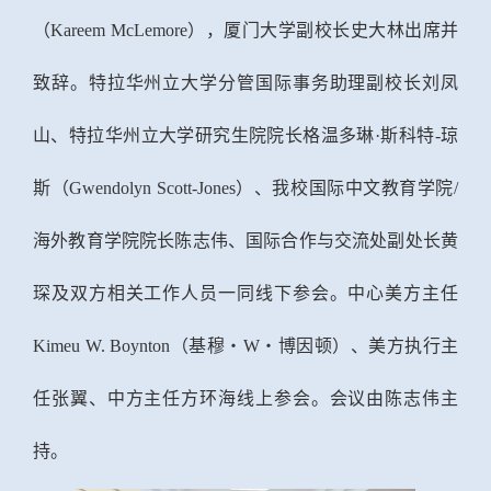
（Kareem McLemore），厦门大学副校长史大林出席并
致辞。特拉华州立大学分管国际事务助理副校长刘凤
山、特拉华州立大学
研究生
院院长格温多琳·斯科特-琼
斯（
Gwendolyn Scott-Jones
）、我校国际中文教育学院/
海外教育学院院长陈志伟、国际合作与交流处副处长黄
琛及双方相关工作人员一同线下参会。中心美方主任
Kimeu W. Boynton（基穆・W・博因顿）、美方执行主
任张翼、中方主任方环海线上参会。会议由陈志伟主
持。