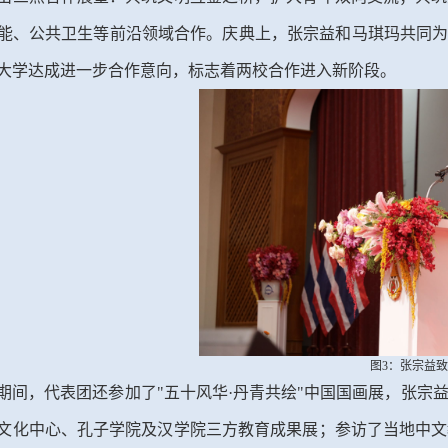
能、公共卫生等前沿领域合作。庆典上，张宗益和马琪玛共同为
大学达成进一步合作意向，标志着两校合作进入新阶段。
图3：张宗益
期间，代表团还参加了
"五十风华·丹青共绘"中国国画展，张
宗
文化中心
、
孔子学院
及
汉学院
三方
教育成果展
；参访了当地中文