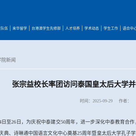
资队伍
来华留学
台港澳学生先修部
人才培养
学术动态
学生工作
语合中
学院新闻
张宗益校长率团访问泰国皇太后大学并
时间：2025-09-29
作者：
24日至26日，为庆祝中泰建交50周年，进一步深化中泰教育
年庆典、诗琳通中国语言文化中心奠基25周年暨皇太后大学孔子