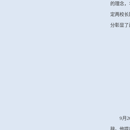
的理念，
定两校长
分彰显了
9月
辞。他提