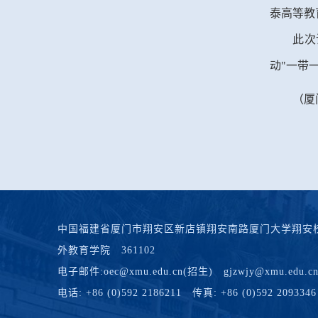
泰高等教
此次
动"一带
（厦
中国福建省厦门市翔安区新店镇翔安南路厦门大学翔安校
外教育学院 361102
电子邮件:oec@xmu.edu.cn(招生) gjzwjy@xmu.edu.cn(
电话: +86 (0)592 2186211 传真: +86 (0)592 2093346