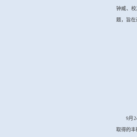
钟威、校
题，旨在
9月
取得的丰