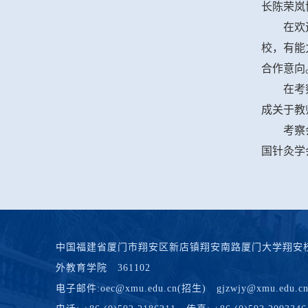
长陈荣岚
在欢
校，有能
合作意向
在考
成关于教
考察
国针灸学
中国福建省厦门市翔安区新店镇翔安南路厦门大学翔安校
外教育学院 361102
电子邮件:oec@xmu.edu.cn(招生) gjzwjy@xmu.edu.cn(