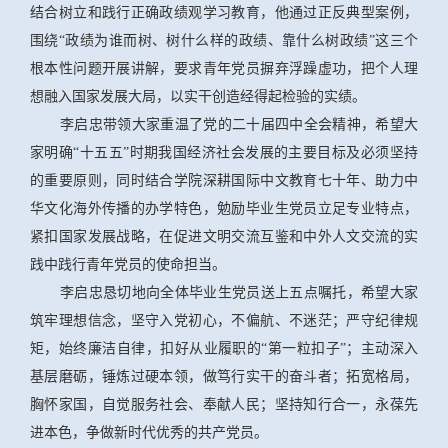
结合树立和践行正确政绩观学习教育，他通过正反典型案例，
围绕“政绩为谁而树、树什么样的政绩、靠什么树政绩”这三个
根本性问题开展讲解，要求青年党员摒弃浮躁虚功，把个人理
想融入国家发展大局，以实干创造经得起检验的实绩。
李启忠带领大家重温了党的二十届四中全会精神，希望大
家明确“十五五”时期我国经济社会发展的主要目标及必须坚持
的重要原则，同时结合学院深耕国际中文教育七十年、助力中
华文化海外传播的办学特色，勉励毕业生党员立足专业特点，
紧扣国家发展战略，在促进文明交流互鉴和中外人文交流的实
践中践行青年党员的使命担当。
李启忠恳切地向全体毕业生党员送上五点嘱托，希望大家
筑牢理想信念，坚守入党初心，不偏航、不迷茫；严守纪律规
矩，始终廉洁自律，扣好从业履职的“第一粒扣子”；主动深入
基层磨砺，锤炼过硬本领，做笃行实干的奋斗者；拓宽格局，
胸怀家国，自觉服务社会、奉献人民；坚持知行合一，永葆先
进本色，争做新时代优秀的共产党员。