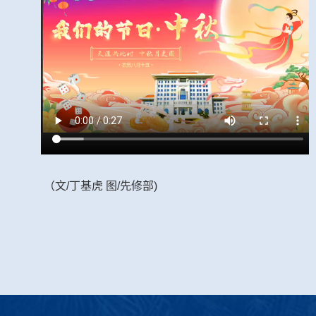
（文
/
丁基虎
图
/
先修部
)