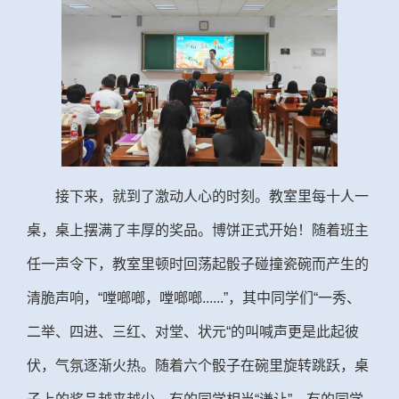
接下来，就到了激动人心的时刻。教室里每十人一
桌，桌上摆满了丰厚的奖品。博饼正式开始！随着班主
任一声令下，教室里顿时回荡起骰子碰撞瓷碗而产生的
清脆声响，“嘡啷啷，嘡啷啷
......
”，其中同学们“一秀、
二举、四进、三红、对堂、状元“的叫喊声更是此起彼
伏，气氛逐渐火热。随着六个骰子在碗里旋转跳跃，桌