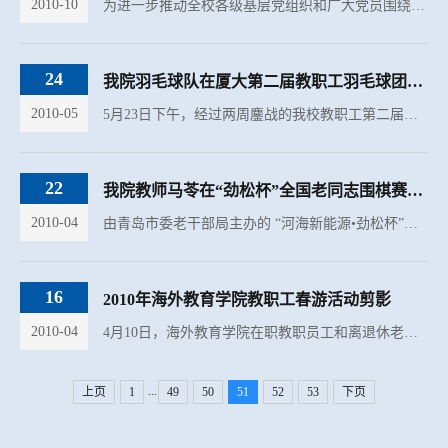
2010-10
为进一步推动全校各级基层党组织和广大党员围绕学校中心工作，深入开展创先争优活动，推动党群共建创先争优工作，10月22日，学校创先争优活动动员部署会在克立楼三楼会议室召开，回顾总结前阶段创先争优活动开展...
24
我院羽毛球队在厦大第二届教职工羽毛球团体赛获得佳绩
2010-05
5月23日下午，经过两周鏖战的我校教职工第二届羽毛球团体比赛落下帷幕，我院羽毛球队挺进四强，夺得了团体第四名的好成绩。 五月十六日上午八点半，我校第二届教职工羽毛球团体赛在南光风雨球场拉开帷幕。本次比...
22
我院教师马苓在“劲松杯”全国老同志围棋赛中获得佳绩
2010-04
由青岛市委老干部局主办的 “河海新能源•劲松杯”第24届全国老同志围棋赛于2010年4月6日至12日在青岛举行，我院教师马苓在比赛中获得佳绩。 “劲松杯”全国老同志围棋赛自1983开始举办，原名“陈毅杯”，后改名...
16
2010年海外教育学院教职工春游活动剪影
2010-04
4月10日，海外教育学院在职教职员工和离退休老师在学院工会的组织下前往同安金光湖踏青。 金光湖原始次森林区有着闽南“西双版纳”之美誉，地处厦门同安、集美、漳州长泰交界处的同安区莲花镇内田村，距同安城区2...
...
上页
1
49
50
51
52
53
下页