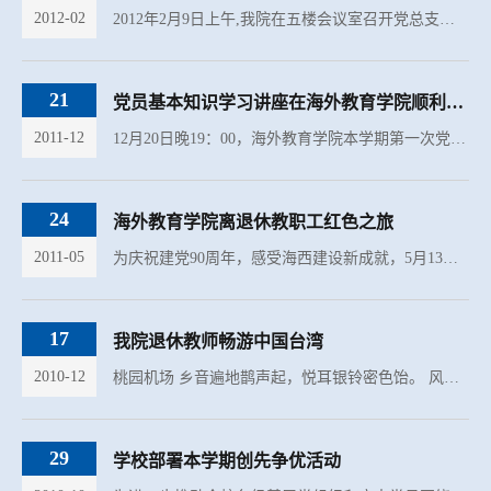
2012-02
2012年2月9日上午,我院在五楼会议室召开党总支扩大会议,就创先争优群众评议工作进行布置。会议由总支书记陈志伟主持，全体党总支委员、各支部书记及工会主席参加了会议。 陈书记首先组织大家学习了校发《关于对基...
21
党员基本知识学习讲座在海外教育学院顺利举办
2011-12
12月20日晚19：00，海外教育学院本学期第一次党课在联兴楼102教室举行，内容为党员发展基本知识学习，主讲人为学院党务秘书杨晓燕老师。包括学生党员、入党积极分子和入党申请人在内的共计54人参加了学习。 党课...
24
海外教育学院离退休教职工红色之旅
2011-05
为庆祝建党90周年，感受海西建设新成就，5月13日，海外教育学院离退休党支部组织学院离退休教职工开展红色翔安一日游。 活动安排为一天的时间，早上到翔安参观彭德清纪念室。彭德清将军是翔安彭厝人，他曾参加过...
17
我院退休教师畅游中国台湾
2010-12
桃园机场 乡音遍地鹊声起，悦耳银铃密色饴。 风土人情缘血脉，春天气象季冬里。 游台湾有感 憧憬宝岛何锦秀，亲临其境如品酒。 经年积淀成佳酿，五味十全啥都有。 日月潭水何处流，阿里神木几春秋。 鹿港习俗古早...
29
学校部署本学期创先争优活动