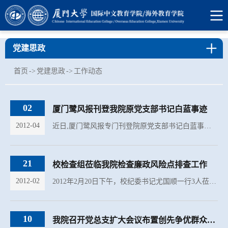
党建思政
首页
->
党建思政
->
工作动态
02
厦门鹭风报刊登我院原党支部书记白蓝事迹
2012-04
近日,厦门鹭风报专门刊登院原党支部书记白蓝事迹,讲述白蓝老师不平凡的人生。全文如下： 动荡世界，赋予了白蓝不平凡的人生。从被日军抓去当苦力、目睹亲人遭日军迫害，到加入地下党，与战友们共生死，再到教书育...
21
校检查组莅临我院检查廉政风险点排查工作
2012-02
2012年2月20日下午，校纪委书记尤国顺一行3人莅临我院检查风险点排查工作，学院党政领导班子成员在五楼会议室向工作组汇报了我院的工作开展情况。 党总支书记陈志伟首先向检查组汇报了我院此项工作开展情况。学院...
10
我院召开党总支扩大会议布置创先争优群众评议工作